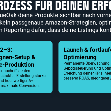
OZESS FÜR DEINEN ERF
lueOak deine Produkte sichtbar nach vorne
ckeln passgenaue Amazon-Strategien, opti
m Reporting dafür, dass deine Listings kont
2–3:
Launch & fortlau
nen-Setup &
Optimierung
Permanente Überwachung,
ve-Produktion
Gebotssteuerung und Optim
r hocheffizienten
Erreichung deiner KPIs: Meh
ruktur, Erstellung starker
besserer ROAS, niedrigerer
nd hochwertiger A+-
r maximale Conversion.