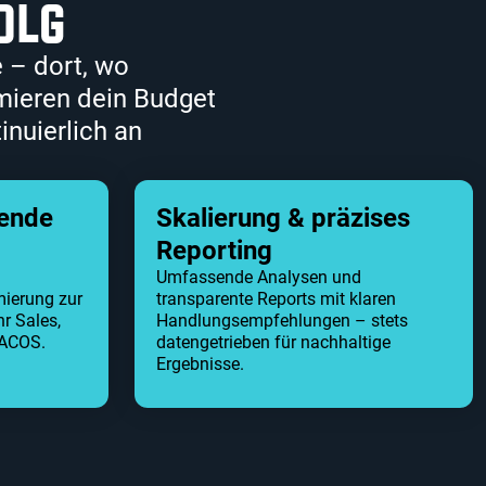
OLG
 – dort, wo
mieren dein Budget
inuierlich an
fende
Skalierung & präzises
Reporting
Umfassende Analysen und
ierung zur
transparente Reports mit klaren
r Sales,
Handlungsempfehlungen – stets
 ACOS.
datengetrieben für nachhaltige
Ergebnisse.