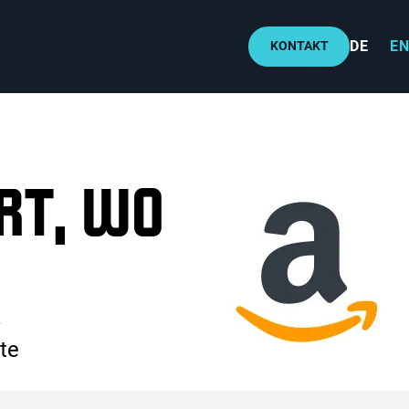
DE
EN
KONTAKT
RT, WO
-
te