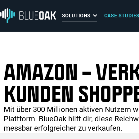
Direkt zum Inhalt
Direkt zur Hauptnavigation
Direkt zum Fußbereich
SOLUTIONS
CASE STUDIE
AMAZON – VERK
KUNDEN SHOPP
Mit über 300 Millionen aktiven Nutzern 
Plattform. BlueOak hilft dir, diese Reich
messbar erfolgreicher zu verkaufen.