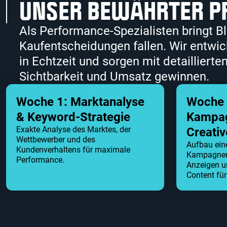
UNSER BEWÄHRTER PR
Als Performance-Spezialisten bringt B
Kaufentscheidungen fallen. Wir entwi
in Echtzeit und sorgen mit detaillierte
Sichtbarkeit und Umsatz gewinnen.
Woche 1: Marktanalyse
Woche 
& Keyword-Strategie
Kampag
Exakte Analyse des Marktes, der
Creati
Wettbewerber und des
Aufbau eine
Kundenverhaltens für maximale
Kampagnenst
Performance.
Anzeigen u
Content fü